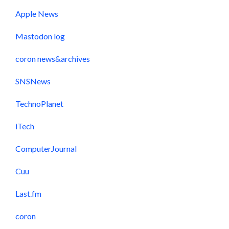
Apple News
Mastodon log
coron news&archives
SNSNews
TechnoPlanet
iTech
ComputerJournal
Cuu
Last.fm
coron