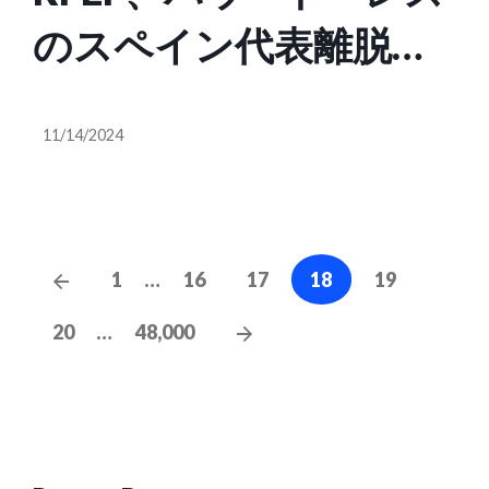
のスペイン代表離脱を
発表…“顔面裂傷”から約
11/14/2024
1週間のクバルシが追加
招集
Posts
Previous
1
…
16
17
18
19
cz-
Posts
Next
20
…
48,000
pagination
Posts