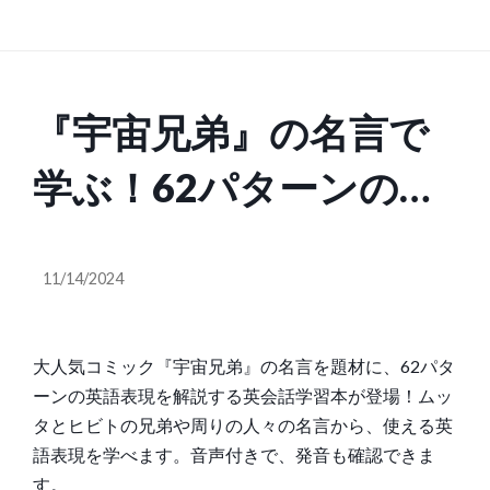
『宇宙兄弟』の名言で
学ぶ！62パターンの英
語表現 #英会話 #宇宙兄
11/14/2024
弟 #小山宙哉
大人気コミック『宇宙兄弟』の名言を題材に、62パタ
ーンの英語表現を解説する英会話学習本が登場！ムッ
タとヒビトの兄弟や周りの人々の名言から、使える英
語表現を学べます。音声付きで、発音も確認できま
す。