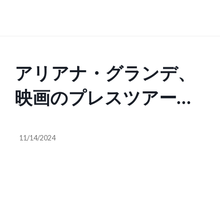
アリアナ・グランデ、
映画のプレスツアーで
恋人とのラブラブぶり
11/14/2024
を披露