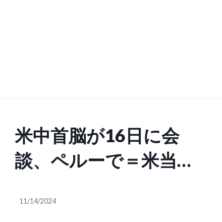
米中首脳が16日に会
談、ペルーで＝米当局
者
11/14/2024