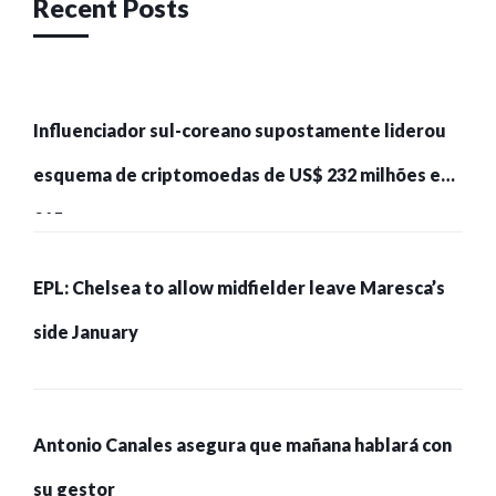
Recent Posts
Influenciador sul-coreano supostamente liderou
esquema de criptomoedas de US$ 232 milhões e
215 pessoas presas
EPL: Chelsea to allow midfielder leave Maresca’s
side January
Antonio Canales asegura que mañana hablará con
su gestor