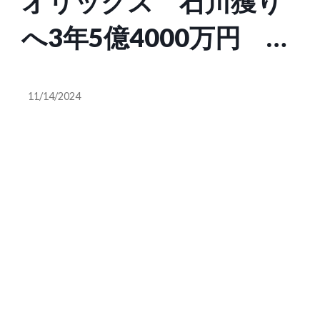
オリックス 石川獲り
へ3年5億4000万円 ヤ
クルトなどと争奪戦も
11/14/2024
大型提示で速攻勝負