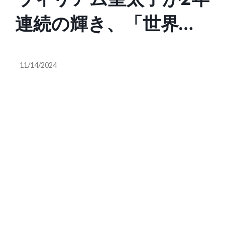
連続の輝き、「世界で
最もセクシーな薄毛男
11/14/2024
性」