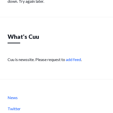
down. Try again later.
What’s Cuu
Cuu is newssite. Please request to
add feed
.
News
Twitter