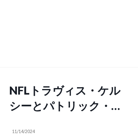
NFLトラヴィス・ケル
シーとパトリック・マ
ホームズの自宅が連続
11/14/2024
して空き巣被害に